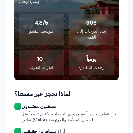
ومتنزه أويشي.
4.8/5
398
عدد الدرجات إلى
متوسط التقييم
القمة
يومياً
10+
رحلات المغادرة
خيارات الجولة
لماذا تحجز عبر منصتنا؟
مشغلون معتمدون
نحن نتعاون حصرياً مع مزودي الخدمات الأعلى تقييماً مثل
فياتور (Viator) لضمان السلامة والموثوقية
آراء مسافرين حقيقيين