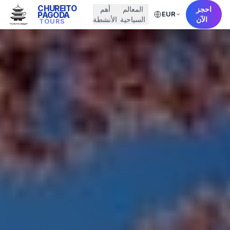
CHUREITO
احجز
المعالم
أهم
EUR
PAGODA
الآن
السياحية
الأنشطة
TOURS