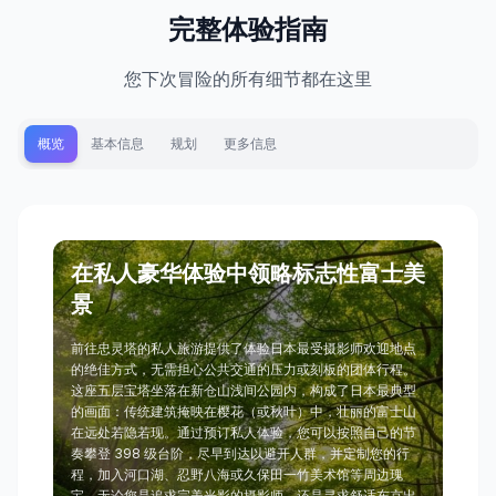
完整体验指南
您下次冒险的所有细节都在这里
概览
基本信息
规划
更多信息
在私人豪华体验中领略标志性富士美
景
前往忠灵塔的私人旅游提供了体验日本最受摄影师欢迎地点
的绝佳方式，无需担心公共交通的压力或刻板的团体行程。
这座五层宝塔坐落在新仓山浅间公园内，构成了日本最典型
的画面：传统建筑掩映在樱花（或秋叶）中，壮丽的富士山
在远处若隐若现。通过预订私人体验，您可以按照自己的节
奏攀登 398 级台阶，尽早到达以避开人群，并定制您的行
程，加入河口湖、忍野八海或久保田一竹美术馆等周边瑰
宝。无论您是追求完美光影的摄影师，还是寻求舒适东京出