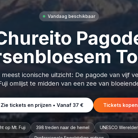
Vandaag beschikbaar
Chureito Pagod
rsenbloesem To
 meest iconische uitzicht: De pagode van vijf v
Fuji omlijst te midden van een zee van bloeien
Zie tickets en prijzen • Vanaf
37 €
Tickets kopen
ht op Mt. Fuji
398 treden naar de hemel
UNESCO Werelderf
Professionele Engelstalige gidsen