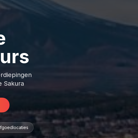
e
urs
erdiepingen
de Sakura
goedlocaties